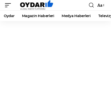
Aa
Font
Resizer
Oydar
Magazin Haberleri
Medya Haberleri
Televiz