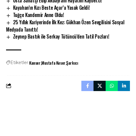
Usta Sanatçı Edip Akbayram Hayatını Kaybetti!
Kayahan’ın Kızı Beste Açar’a Yasak Geldi!
Tuğçe Kandemir Anne Oldu!
25 Yıllık Kariyerinde İlk Kez: Gökhan Özen Sevgilisini Sosyal
Medyada Tanıttı!
Zeynep Bastık ile Serkay Tütüncü’den Tatil Pozları!
Kanser
Mustafa Keser
Şarkıcı
Etiketler