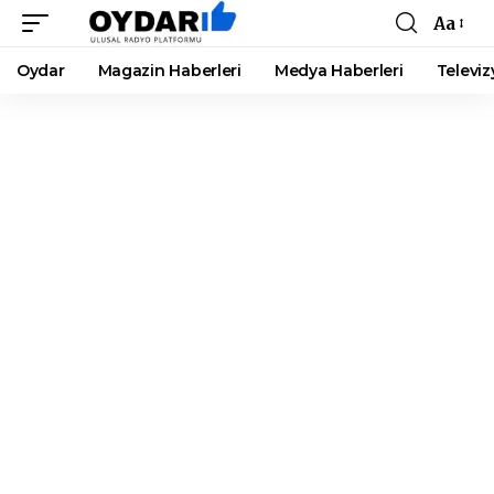
Aa
Font
Resizer
Oydar
Magazin Haberleri
Medya Haberleri
Televiz