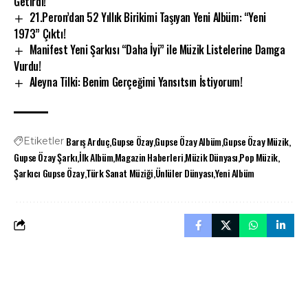
Getirdi!
21.Peron’dan 52 Yıllık Birikimi Taşıyan Yeni Albüm: “Yeni
1973” Çıktı!
Manifest Yeni Şarkısı “Daha İyi” ile Müzik Listelerine Damga
Vurdu!
Aleyna Tilki: Benim Gerçeğimi Yansıtsın İstiyorum!
Barış Arduç
Gupse Özay
Gupse Özay Albüm
Gupse Özay Müzik
Etiketler
Gupse Özay Şarkı
İlk Albüm
Magazin Haberleri
Müzik Dünyası
Pop Müzik
Şarkıcı Gupse Özay
Türk Sanat Müziği
Ünlüler Dünyası
Yeni Albüm