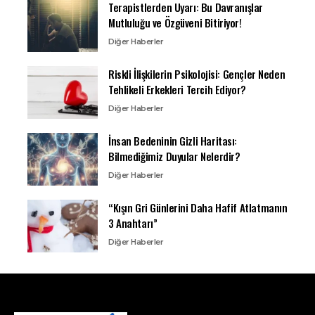
Terapistlerden Uyarı: Bu Davranışlar
Mutluluğu ve Özgüveni Bitiriyor!
Diğer Haberler
Riskli İlişkilerin Psikolojisi: Gençler Neden
Tehlikeli Erkekleri Tercih Ediyor?
Diğer Haberler
İnsan Bedeninin Gizli Haritası:
Bilmediğimiz Duyular Nelerdir?
Diğer Haberler
“Kışın Gri Günlerini Daha Hafif Atlatmanın
3 Anahtarı”
Diğer Haberler