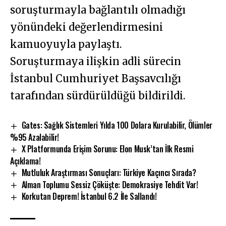
soruşturmayla bağlantılı olmadığı
yönündeki değerlendirmesini
kamuoyuyla paylaştı.
Soruşturmaya ilişkin adli sürecin
İstanbul Cumhuriyet Başsavcılığı
tarafından sürdürüldüğü bildirildi.
Gates: Sağlık Sistemleri Yılda 100 Dolara Kurulabilir, Ölümler
%95 Azalabilir!
X Platformunda Erişim Sorunu: Elon Musk’tan İlk Resmi
Açıklama!
Mutluluk Araştırması Sonuçları: Türkiye Kaçıncı Sırada?
Alman Toplumu Sessiz Çöküşte: Demokrasiye Tehdit Var!
Korkutan Deprem! İstanbul 6.2 İle Sallandı!