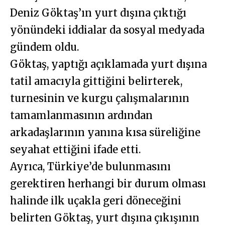
Deniz Göktaş’ın yurt dışına çıktığı
yönündeki iddialar da sosyal medyada
gündem oldu.
Göktaş, yaptığı açıklamada yurt dışına
tatil amacıyla gittiğini belirterek,
turnesinin ve kurgu çalışmalarının
tamamlanmasının ardından
arkadaşlarının yanına kısa süreliğine
seyahat ettiğini ifade etti.
Ayrıca, Türkiye’de bulunmasını
gerektiren herhangi bir durum olması
halinde ilk uçakla geri döneceğini
belirten Göktaş, yurt dışına çıkışının