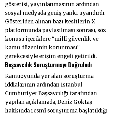
gösterisi, yayınlanmasının ardından
sosyal medyada geniş yankı uyandırdı.
Gösteriden alınan bazı kesitlerin X
platformunda paylaşılması sonrası, söz
konusu içeriklere “millî güvenlik ve
kamu düzeninin korunması”
gerekçesiyle erişim engeli getirildi.
Başsavcılık Soruşturmayı Doğruladı
Kamuoyunda yer alan soruşturma
iddialarının ardından İstanbul
Cumhuriyet Başsavcılığı tarafından
yapılan açıklamada, Deniz Göktaş
hakkında resmî soruşturma başlatıldığı