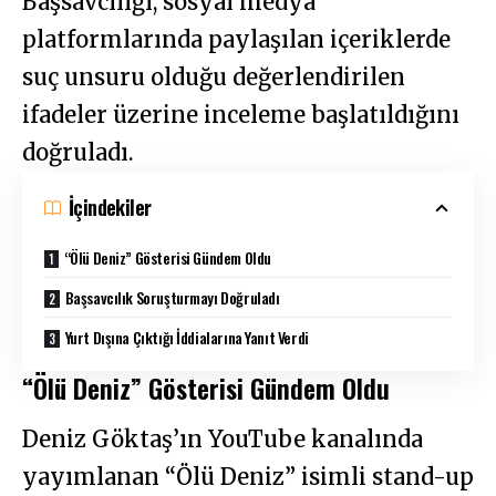
Başsavcılığı, sosyal medya
platformlarında paylaşılan içeriklerde
suç unsuru olduğu değerlendirilen
ifadeler üzerine inceleme başlatıldığını
doğruladı.
İçindekiler
“Ölü Deniz” Gösterisi Gündem Oldu
Başsavcılık Soruşturmayı Doğruladı
Yurt Dışına Çıktığı İddialarına Yanıt Verdi
“Ölü Deniz” Gösterisi Gündem Oldu
Deniz Göktaş’ın YouTube kanalında
yayımlanan “Ölü Deniz” isimli stand-up