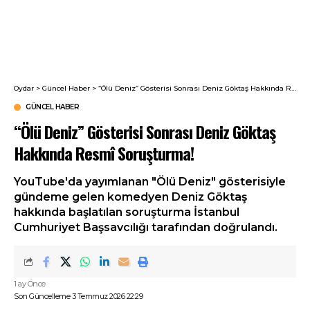
Oydar
>
Güncel Haber
>
“Ölü Deniz” Gösterisi Sonrası Deniz Göktaş Hakkında Resmî Soruşturma!
GÜNCEL HABER
“Ölü Deniz” Gösterisi Sonrası Deniz Göktaş
Hakkında Resmî Soruşturma!
YouTube'da yayımlanan "Ölü Deniz" gösterisiyle
gündeme gelen komedyen Deniz Göktaş
hakkında başlatılan soruşturma İstanbul
Cumhuriyet Başsavcılığı tarafından doğrulandı.
1 ay Önce
Son Güncelleme 3 Temmuz 2026 22:29