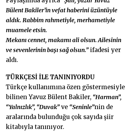
Paylaşımda ayrıca
“Şair, yazar Yavuz
Bülent Bakiler’in vefat haberini üzüntüyle
aldık. Rabbim rahmetiyle, merhametiyle
muamele etsin.
Mekanı cennet, makamı ali olsun. Ailesinin
ve sevenlerinin başı sağ olsun.”
ifadesi yer
aldı.
TÜRKÇESİ İLE TANINIYORDU
Türkçe kullanımına özen göstermesiyle
bilinen Yavuz Bülent Bakiler,
“Harman”,
“Yalnızlık”, “Duvak”
ve
“Seninle”
nin de
aralarında bulunduğu çok sayıda şiir
kitabıyla tanınıyor.