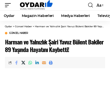
Aa
Font
Resizer
Oydar
Magazin Haberleri
Medya Haberleri
Televiz
Oydar
>
Güncel Haber
>
Harman ve Yalnızlık Şairi Yavuz Bülent Bakiler 89 Yaşında Hayatını Kaybetti!
GÜNCEL HABER
Harman ve Yalnızlık Şairi Yavuz Bülent Bakiler
89 Yaşında Hayatını Kaybetti!