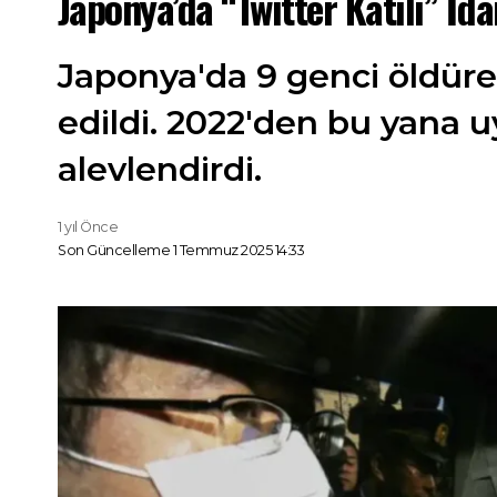
Japonya’da “Twitter Katili” İda
Japonya'da 9 genci öldüren
edildi. 2022'den bu yana u
alevlendirdi.
1 yıl Önce
Son Güncelleme 1 Temmuz 2025 14:33