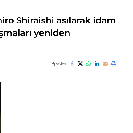
iro Shiraishi asılarak idam
ışmaları yeniden
Paylaş