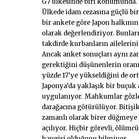
G7 ülkesinde biri konumunda.
Ülkede idam cezasına güçlü bir
bir ankete göre Japon halkının
olarak değerlendiriyor. Bunları
takdirde kurbanların ailelerin
Ancak anket sonuçları aynı za
gerektiğini düşünenlerin oranı
yüzde 17’ye yükseldiğini de or
Japonya’da yaklaşık bir buçuk 
uygulanıyor. Mahkumlar gözleri
darağacına götürülüyor. Bitişik
zamanlı olarak birer düğmeye
açılıyor. Hiçbir görevli, ölü
hangisi olduğunu bilmiyor.