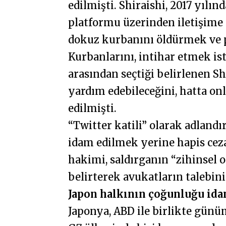
edilmişti. Shiraishi, 2017 yılı
platformu üzerinden iletişime g
dokuz kurbanını öldürmek ve 
Kurbanlarını, intihar etmek i
arasından seçtiği belirlenen Sh
yardım edebileceğini, hatta onla
edilmişti.
“Twitter katili” olarak adlandır
idam edilmek yerine hapis ceza
hakimi, saldırganın “zihinsel o
belirterek avukatların talebini
Japon halkının çoğunluğu ida
Japonya, ABD ile birlikte günü