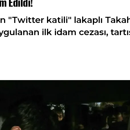
m Edildi!
 "Twitter katili" lakaplı Takah
ygulanan ilk idam cezası, tart