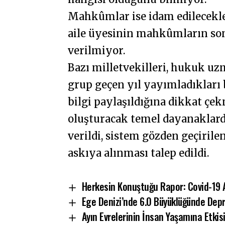
Mahkûmlar ise idam edilecekler
aile üyesinin mahkûmların son
verilmiyor.
Bazı milletvekilleri, hukuk uz
grup geçen yıl yayımladıkları 
bilgi paylaşıldığına dikkat çe
oluşturacak temel dayanaklar
verildi, sistem gözden geçiril
askıya alınması talep edildi.
Herkesin Konuştuğu Rapor: Covid-19 A
Ege Denizi’nde 6.0 Büyüklüğünde Dep
Ayın Evrelerinin İnsan Yaşamına Etkisi