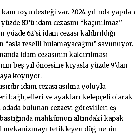
 kamuoyu desteği var. 2024 yılında yapılan
 yüzde 83’ü idam cezasını “kaçınılmaz”
n yüzde 62’si idam cezası kaldırıldığı
in “asla teselli bulamayacağını” savunuyor.
manda idam cezasının kaldırılması
nın beş yıl öncesine kıyasla yüzde 9’dan
taya koyuyor.
asırdır idam cezası asılma yoluyla
 bağlı, elleri ve ayakları kelepçeli olarak
 odada bulunan cezaevi görevlileri eş
 bastığında mahkûmun altındaki kapak
mcül mekanizmayı tetikleyen düğmenin