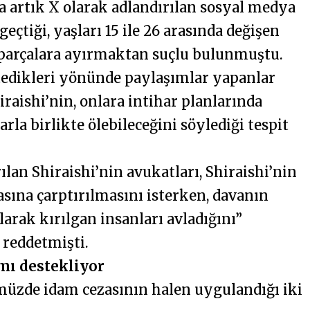
nda artık X olarak adlandırılan sosyal medya
eçtiği, yaşları 15 ile 26 arasında değişen
parçalara ayırmaktan suçlu bulunmuştu.
stedikleri yönünde paylaşımlar yapanlar
iraishi’nin, onlara intihar planlarında
rla birlikte ölebileceğini söylediği tespit
ılan Shiraishi’nin avukatları, Shiraishi’nin
sına çarptırılmasını isterken, davanın
larak kırılgan insanları avladığını”
 reddetmişti.
mı destekliyor
müzde idam cezasının halen uygulandığı iki