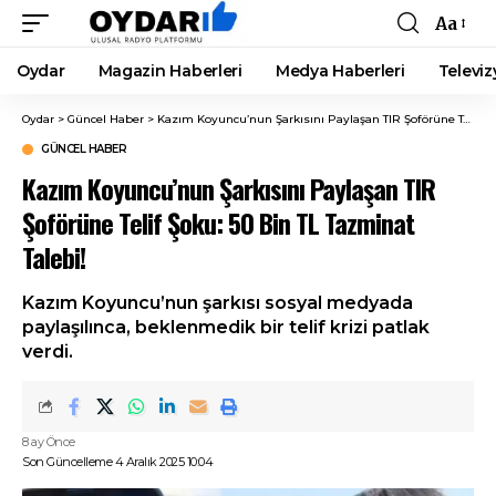
Aa
Font
Resizer
Oydar
Magazin Haberleri
Medya Haberleri
Televiz
Oydar
>
Güncel Haber
>
Kazım Koyuncu’nun Şarkısını Paylaşan TIR Şoförüne Telif Şoku: 50 Bin TL Tazminat Talebi!
GÜNCEL HABER
Kazım Koyuncu’nun Şarkısını Paylaşan TIR
Şoförüne Telif Şoku: 50 Bin TL Tazminat
Talebi!
Kazım Koyuncu’nun şarkısı sosyal medyada
paylaşılınca, beklenmedik bir telif krizi patlak
verdi.
8 ay Önce
Son Güncelleme 4 Aralık 2025 10:04