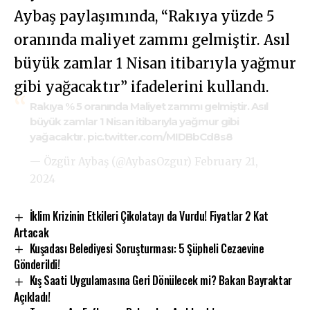
Aybaş paylaşımında, “Rakıya yüzde 5
oranında maliyet zammı gelmiştir. Asıl
büyük zamlar 1 Nisan itibarıyla yağmur
gibi yağacaktır” ifadelerini kullandı.
Rakıya % 5 oranında Maliyet zammı gelmiştir. Asıl
büyük zamlar 1 Nisan itibarıyla yağmur gibi
yağacaktır.
pic.twitter.com/MIDBbCd8s8
— Özgür Aybaş (@AybasOzgur)
February 21,
2024
İklim Krizinin Etkileri Çikolatayı da Vurdu! Fiyatlar 2 Kat
Artacak
Kuşadası Belediyesi Soruşturması: 5 Şüpheli Cezaevine
Gönderildi!
Kış Saati Uygulamasına Geri Dönülecek mi? Bakan Bayraktar
Açıkladı!