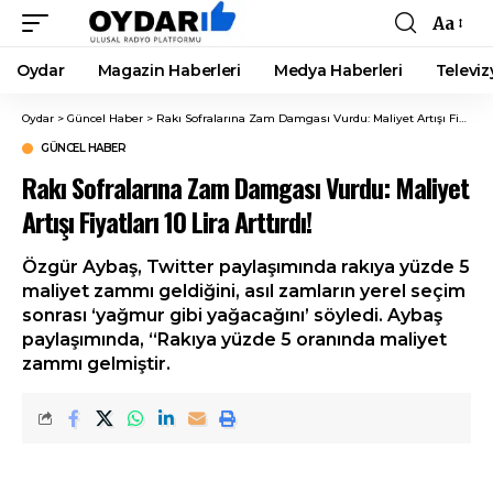
Aa
Font
Resizer
Oydar
Magazin Haberleri
Medya Haberleri
Televiz
Oydar
>
Güncel Haber
>
Rakı Sofralarına Zam Damgası Vurdu: Maliyet Artışı Fiyatları 10 Lira Arttırdı!
GÜNCEL HABER
Rakı Sofralarına Zam Damgası Vurdu: Maliyet
Artışı Fiyatları 10 Lira Arttırdı!
Özgür Aybaş, Twitter paylaşımında rakıya yüzde 5
maliyet zammı geldiğini, asıl zamların yerel seçim
sonrası ‘yağmur gibi yağacağını’ söyledi. Aybaş
paylaşımında, “Rakıya yüzde 5 oranında maliyet
zammı gelmiştir.