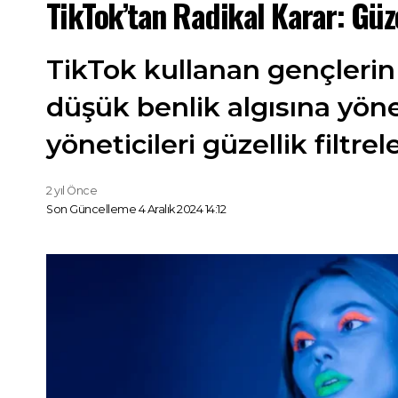
TikTok’tan Radikal Karar: Güze
TikTok kullanan gençlerin 
düşük benlik algısına yön
yöneticileri güzellik filtr
2 yıl Önce
Son Güncelleme 4 Aralık 2024 14:12