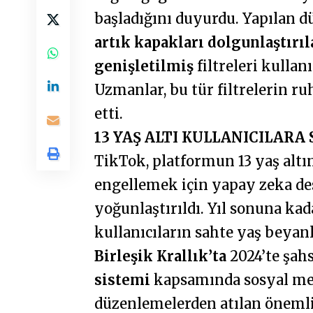
başladığını duyurdu. Yapılan 
artık kapakları dolgunlaştırıl
genişletilmiş
filtreleri kullan
Uzmanlar, bu tür filtrelerin ruh
etti.
13 YAŞ ALTI KULLANICILARA
TikTok, platformun 13 yaş alt
engellemek için yapay zeka des
yoğunlaştırıldı. Yıl sonuna ka
kullanıcıların sahte yaş beyanla
Birleşik Krallık’ta
2024’te şah
sistemi
kapsamında sosyal med
düzenlemelerden atılan önemli b