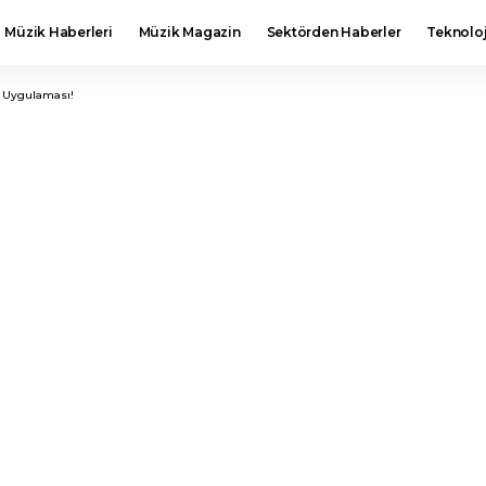
Müzik Haberleri
Müzik Magazin
Sektörden Haberler
Teknoloj
rı Uygulaması!