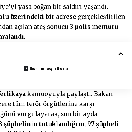
e’yi yasa boğan bir saldırı yaşandı.
lu üzerindeki bir adrese
gerçekleştirilen
ından açılan ateş sonucu
3 polis memuru
yaralandı
.
Dezenformasyon Uyarısı
Yerlikaya
kamuoyuyla paylaştı. Bakan
ere tüm terör örgütlerine karşı
üğünü vurgulayarak, son bir ayda
8 şüphelinin tutuklandığını
,
97 şüpheli