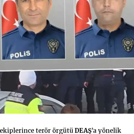
ekiplerince terör örgütü
DEAŞ
’a yönelik