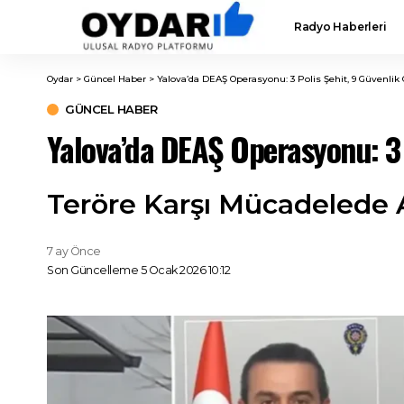
Radyo Haberleri
Oydar
>
Güncel Haber
>
Yalova’da DEAŞ Operasyonu: 3 Polis Şehit, 9 Güvenlik G
GÜNCEL HABER
Yalova’da DEAŞ Operasyonu: 3 P
Teröre Karşı Mücadelede 
7 ay Önce
Son Güncelleme 5 Ocak 2026 10:12