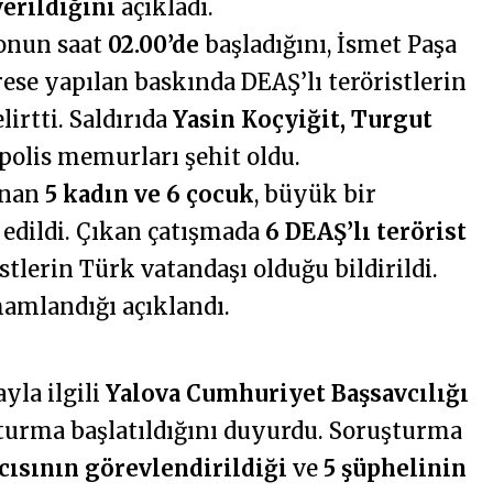
verildiğini
açıkladı.
yonun saat
02.00’de
başladığını, İsmet Paşa
ese yapılan baskında DEAŞ’lı teröristlerin
lirtti. Saldırıda
Yasin Koçyiğit, Turgut
 polis memurları şehit oldu.
unan
5 kadın ve 6 çocuk
, büyük bir
 edildi. Çıkan çatışmada
6 DEAŞ’lı terörist
istlerin Türk vatandaşı olduğu bildirildi.
amlandığı açıklandı.
layla ilgili
Yalova Cumhuriyet Başsavcılığı
şturma başlatıldığını duyurdu. Soruşturma
cısının görevlendirildiği
ve
5 şüphelinin