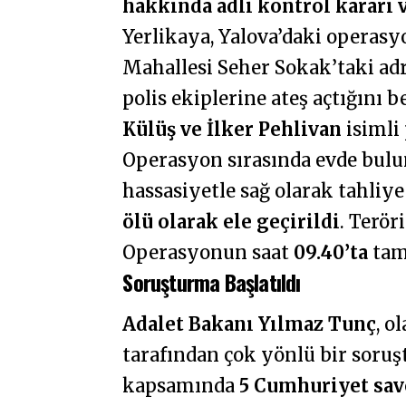
hakkında adli kontrol kararı 
Yerlikaya, Yalova’daki operas
Mahallesi Seher Sokak’taki adr
polis ekiplerine ateş açtığını be
Külüş ve İlker Pehlivan
isimli
Operasyon sırasında evde bul
hassasiyetle sağ olarak tahliye
ölü olarak ele geçirildi
. Terör
Operasyonun saat
09.40’ta
tam
Soruşturma Başlatıldı
Adalet Bakanı Yılmaz Tunç
, o
tarafından çok yönlü bir soru
kapsamında
5 Cumhuriyet sav