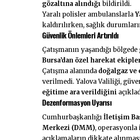
gözaltına alındığı
bildirildi.
Yaralı polisler ambulanslarla
Y
kaldırılırken, sağlık durumları
Güvenlik Önlemleri Artırıldı
Çatışmanın yaşandığı bölgede 
Bursa’dan özel harekat ekiple
Çatışma alanında
doğalgaz ve 
verilmedi. Yalova Valiliği, gü
eğitime ara verildiğini
açıklad
Dezenformasyon Uyarısı
Cumhurbaşkanlığı
İletişim B
Merkezi (DMM)
, operasyonla 
açıklamaların dikkate alınmas