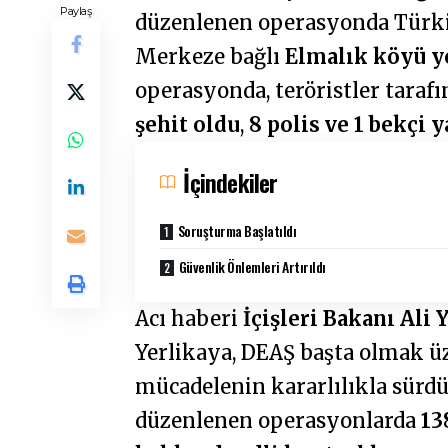
Paylaş
düzenlenen operasyonda Türkiy
Merkeze bağlı
Elmalık köyü yo
operasyonda, teröristler taraf
şehit oldu
,
8 polis ve 1 bekçi 
İçindekiler
Soruşturma Başlatıldı
Güvenlik Önlemleri Artırıldı
Acı haberi
İçişleri Bakanı Ali 
Yerlikaya, DEAŞ başta olmak üz
mücadelenin kararlılıkla sürd
düzenlenen operasyonlarda
13