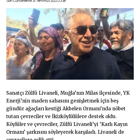
Son Güncelleme 31 Temmuz 2023 23:38
Sanatçı Zülfü Livaneli, Muğla’nın Milas ilçesinde, YK
Enerji’nin maden sahasını genişletmek için beş
gündür ağaçları kestiği Akbelen Ormanı’nda nöbet
tutan çevreciler ve İkizköylülülere destek oldu.
Köylüler ve çevreciler, Zülfü Livaneli’yi ‘Karlı Kayın
Ormanı’ şarkısını söyleyerek karşıladı. Livaneli de
çevrecilere eşlik etti.