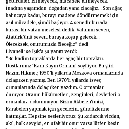
götürdüler. Bitmeyecek, mücadele bitmeyecek.
İnadına yaşamdan, doğadan yana olacağız… Son ağaç
kalıncaya kadar, burayı madene döndürmemek için
asıl mücadele, şimdi başlıyor. 4 senedir burada,
burası bir vatan meselesi dedik. Vatanını seven,
Atatürk’ünü seven, buraya koşup gelecek…
Öleceksek, onurumuzla öleceğiz” dedi.
Livaneli ise Işık’a şu yanıtı verdi:
“Bu kadim topraklarda her ağaç bir topraktır.
Dostlarımız ‘Karlı Kayın Ormanı’ söylüyor. Bu şiiri
Nazım Hikmet; 1950’li yıllarda Moskova ormanlarında
dolaşırken yazmış. Ben 1970’li yıllarda İsveç
ormanlarında dolaşırken yazdım. O ormanlar
duruyor. Oranın hükümetleri, zenginleri, devletleri o
ormanlara dokunmuyor. Bizim Akbelen’imizi,
Karabelen yapmak için gecelerini gündüzlerine
katmışlar. Hepsine sesleniyoruz. Şu kadarcık vicdan,
akıl, halk sevgisi, en ufak bir onur varsa lütfen kesin