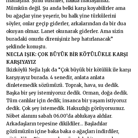
inatlaşma. Şunu bilsinler, halkla inatlaşılmaz.
Mümkün değil. Şu anda belki karşı koyabilirler ama
bu ağaçlar yine yeşerir, bu halk yine türkülerini
söyler, onlar geçip giderler, arkalarından da bir dua
okuyan olmaz. Lanet okunarak giderler. Ama sizin
buradaki onurlu direnişiniz hep hatırlanacak”
şeklinde konuştu.
NECLA IŞIK: ÇOK BÜYÜK BİR KÖTÜLÜKLE KARŞI
KARŞIYAYIZ
İkizköylü Nejla Işık da “Çok büyük bir kötülük ile karşı
karşıyayız burada. 4 senedir, anlata anlata
dinletemedik sözümüzü. Toprak, hava, su dedik.
Başka bir şey istemiyoruz dedik. Orman, doğa dedik.
Tüm canlılar için dedik; insanca bir yaşam istiyoruz
dedik. Çok şey istemedik. Haksızlığı görüyorsunuz.
Nöbet alanını sabah 06.00’da ablukaya aldılar.
Arkadaşların tepesine dikildiler… Başladılar
gözümüzün içine baka baka o ağaçları indirdiler,