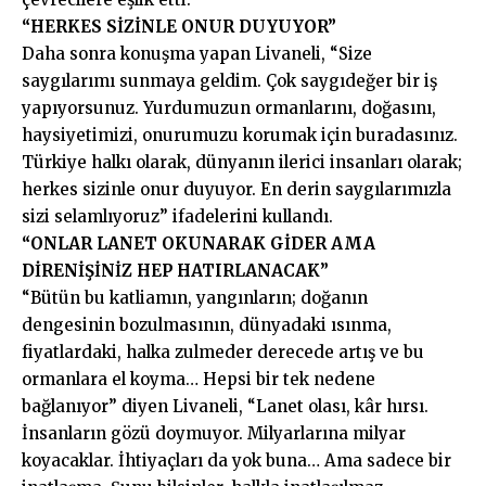
“HERKES SİZİNLE ONUR DUYUYOR”
Daha sonra konuşma yapan Livaneli, “Size
saygılarımı sunmaya geldim. Çok saygıdeğer bir iş
yapıyorsunuz. Yurdumuzun ormanlarını, doğasını,
haysiyetimizi, onurumuzu korumak için buradasınız.
Türkiye halkı olarak, dünyanın ilerici insanları olarak;
herkes sizinle onur duyuyor. En derin saygılarımızla
sizi selamlıyoruz” ifadelerini kullandı.
“ONLAR LANET OKUNARAK GİDER AMA
DİRENİŞİNİZ HEP HATIRLANACAK”
“Bütün bu katliamın, yangınların; doğanın
dengesinin bozulmasının, dünyadaki ısınma,
fiyatlardaki, halka zulmeder derecede artış ve bu
ormanlara el koyma… Hepsi bir tek nedene
bağlanıyor” diyen Livaneli, “Lanet olası, kâr hırsı.
İnsanların gözü doymuyor. Milyarlarına milyar
koyacaklar. İhtiyaçları da yok buna… Ama sadece bir