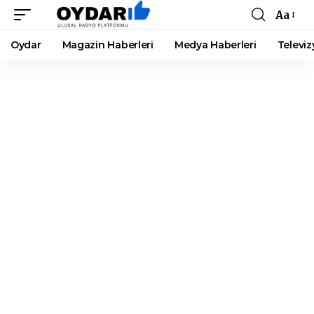
Aa
Font
Resizer
Oydar
Magazin Haberleri
Medya Haberleri
Televiz