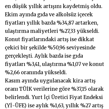
en düşük yıllık artışını kaydetmiş oldu.
Ekim ayında gıda ve alkolsüz içecek
fiyatları yıllık bazda %34,87 artarken,
ulaştırma maliyetleri %27,33 yükseldi.
Konut fiyatlarındaki artış ise dikkat
çekici bir şekilde %50,96 seviyesinde
gerçekleşti. Aylık bazda ise gıda
fiyatları %3,41, ulaştırma %1,07 ve konut
%2,66 oranında yükseldi.
Kasım ayında uygulanacak kira artış
oranı TÜİK verilerine göre %37,15 olarak
belirlendi. Yurt İçi Üretici Fiyat Endeksi
(Yİ-ÜFE) ise aylık %1,63, yıllık %27 artış