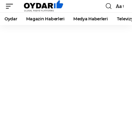
Aa
Font
Resizer
Oydar
Magazin Haberleri
Medya Haberleri
Televiz