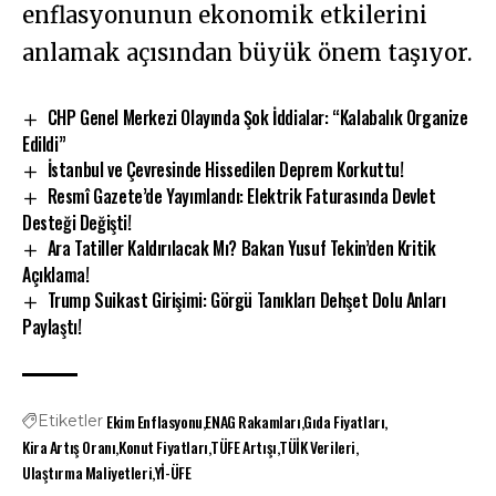
enflasyonunun ekonomik etkilerini
anlamak açısından büyük önem taşıyor.
CHP Genel Merkezi Olayında Şok İddialar: “Kalabalık Organize
Edildi”
İstanbul ve Çevresinde Hissedilen Deprem Korkuttu!
Resmî Gazete’de Yayımlandı: Elektrik Faturasında Devlet
Desteği Değişti!
Ara Tatiller Kaldırılacak Mı? Bakan Yusuf Tekin’den Kritik
Açıklama!
Trump Suikast Girişimi: Görgü Tanıkları Dehşet Dolu Anları
Paylaştı!
Ekim Enflasyonu
ENAG Rakamları
Gıda Fiyatları
Etiketler
Kira Artış Oranı
Konut Fiyatları
TÜFE Artışı
TÜİK Verileri
Ulaştırma Maliyetleri
Yİ-ÜFE