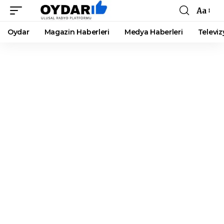
Aa
Font
Resizer
Oydar
Magazin Haberleri
Medya Haberleri
Televiz