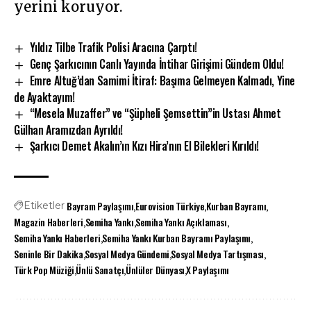
yerini koruyor.
Yıldız Tilbe Trafik Polisi Aracına Çarptı!
Genç Şarkıcının Canlı Yayında İntihar Girişimi Gündem Oldu!
Emre Altuğ’dan Samimi İtiraf: Başıma Gelmeyen Kalmadı, Yine
de Ayaktayım!
“Mesela Muzaffer” ve “Şüpheli Şemsettin”in Ustası Ahmet
Gülhan Aramızdan Ayrıldı!
Şarkıcı Demet Akalın’ın Kızı Hira’nın El Bilekleri Kırıldı!
Bayram Paylaşımı
Eurovision Türkiye
Kurban Bayramı
Etiketler
Magazin Haberleri
Semiha Yankı
Semiha Yankı Açıklaması
Semiha Yankı Haberleri
Semiha Yankı Kurban Bayramı Paylaşımı
Seninle Bir Dakika
Sosyal Medya Gündemi
Sosyal Medya Tartışması
Türk Pop Müziği
Ünlü Sanatçı
Ünlüler Dünyası
X Paylaşımı